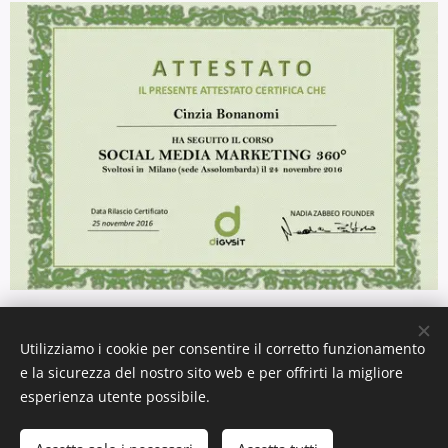
Utilizziamo i cookie per consentire il corretto funzionamento
2023 Intermedia Via Umberto I, 1/A - 23815 Introbio (LC) T. +39
e la sicurezza del nostro sito web e per offrirti la migliore
0341 980082 - P. IVA IT02713560163
esperienza utente possibile.
Tutti i marchi riportati appartengono ai legittimi proprietari