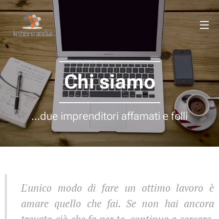
Chi siamo
...due imprenditori affamati e folli
L'unico modo di fare un ottimo lavoro è
amare quello che fai. Se non hai ancora